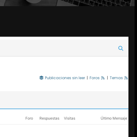
Publicaciones sin leer
|
Foros
|
Temas
Foro
Respuestas
Visitas
Último Mensaje